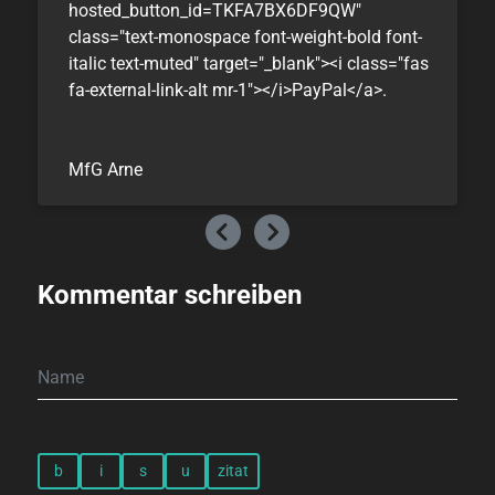
hosted_button_id=TKFA7BX6DF9QW"
class="text-monospace font-weight-bold font-
italic text-muted" target="_blank"><i class="fas
fa-external-link-alt mr-1"></i>PayPal</a>.
MfG Arne
Kommentar schreiben