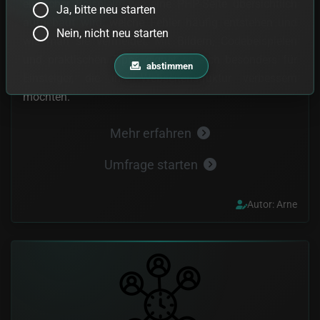
einfacher Beispiele, wie eine PHP-Seite übersichtlich
Ja, bitte neu starten
aufgebaut wird, welche Fehler häufig entstehen und
Nein, nicht neu starten
wie man sie vermeidet. Mit Bildern, Codebeispielen
und praktischen Tipps eignet es sich besonders für
abstimmen
Einsteiger, die ihre Webseitenstruktur verbessern
möchten.
Mehr erfahren
Umfrage starten
Autor: Arne