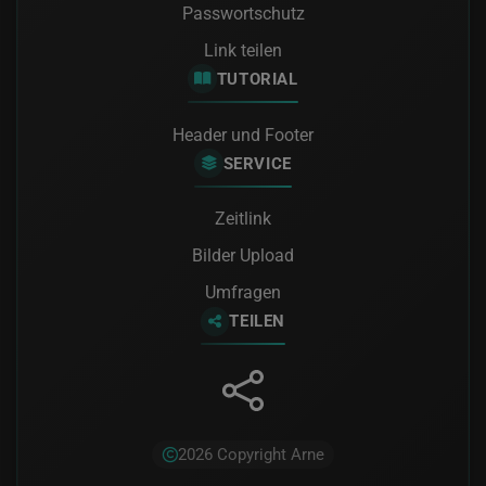
Passwortschutz
Link teilen
TUTORIAL
Header und Footer
SERVICE
Zeitlink
Bilder Upload
Umfragen
TEILEN
Hinweis:
Diese Website verwendet ausschließlich
2026 Copyright Arne
technisch notwendige Cookies (z. B. für die