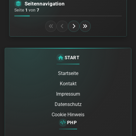
Seitennavigation
Seite
1
von
7
erste Seite
zurück
weiter
letzte Seite
START
Startseite
Kontakt
Impressum
Datenschutz
Cookie Hinweis
PHP